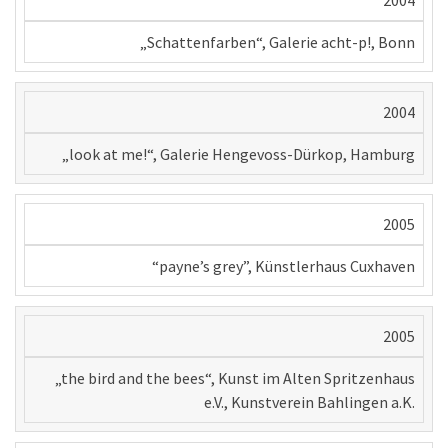
2004
„Schattenfarben“, Galerie acht-p!, Bonn
2004
„look at me!“, Galerie Hengevoss-Dürkop, Hamburg
2005
“payne’s grey”, Künstlerhaus Cuxhaven
2005
„the bird and the bees“, Kunst im Alten Spritzenhaus
e.V., Kunstverein Bahlingen a.K.